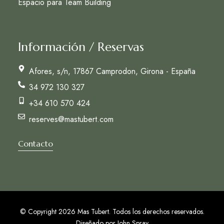
Espacio para Team Building
Información / Reservas
Afores, s/n, 17867 Camprodon, Girona - España
34 972 130 327
+34 610 570 424
reserves@mastubert.com
Contacto
© Copyright 2026 Mas Tubert. Todos los derechos reservados.
Diseñado por
John Spray